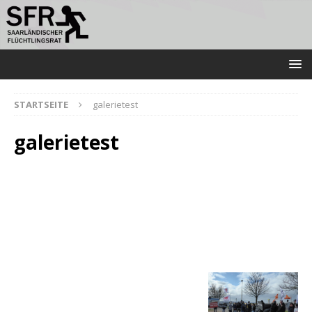
STARTSEITE
galerietest
galerietest