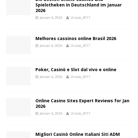
Spielotheken in Deutschland im Januar
2026
Januar 6, 2026
Ursula_2017
Melhores cassinos online Brasil 2026
Januar 6, 2026
Ursula_2017
Poker, Casinò e Slot dal vivo e online
Januar 6, 2026
Ursula_2017
Online Casino Sites Expert Reviews for Jan
2026
Januar 6, 2026
Ursula_2017
Migliori Casinò Online Italiani Siti ADM