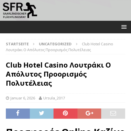
STARTSEITE
UNCATEGORIZED
Club Hotel Casino
Λουτράκι Ο Απόλυτος Προορισμός Πολυτέλειας
Club Hotel Casino Λουτράκι Ο
Απόλυτος Προορισμός
Πολυτέλειας
Januar 6, 2026
Ursula_2017