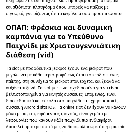
πληρωμών σε ένα παιχνίδι slot. Προσφέρουμε μια ασφαλή
και αξιόπιστη πλατφόρμα όπου μπορείς να παίζεις με
σιγουριά, γνωρίζοντας ότι τα κεφάλαιά σου προστατεύονται.
ΟΠΑΠ: Φρέσκια και δυναμική
καμπάνια για το Υπεύθυνο
Παιχνίδι με Χριστουγεννιάτικη
διάθεση (vid)
Τα slot με προοδευτικά jackpot έχουν ένα jackpot που
μεγαλώνει με κάθε περιστροφή έως ότου το κερδίσει ένας
παίκτης, στη συνέχεια το jackpot επανέρχεται και ξεκινά να
αυξάνεται ξανά. Τα slot μας είναι σχεδιασμένα για να είναι
βελτιστοποιημένα για κινητές συσκευές. Επομένως, είναι
διασκεδαστικά και εύκολα στο παιχνίδι είτε χρησιμοποιείς
συσκευή Android είτε iOS. Τα online slot δεν έχουν να κάνουν
μόνο με περιστρεφόμενους τροχούς, είναι γεμάτα με
λειτουργίες που κάνουν κάθε παιχνίδι πιο ενδιαφέρον.
Αποτελεί προτεραιότητά μας να διασφαλίσουμε ότι η εμπειρία