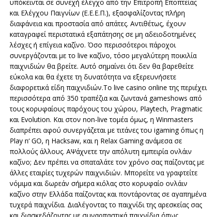
υπόκεινται σε συνεχή έλεγχο από την Επιτροπή Εποπτείας
και Ελέγχου Παιγνίων (Ε.Ε.Ε.Π.), εξασφαλίζοντας πλήρη
διαφάνεια και προστασία από απάτες. Αντιθέτως, έχουν
καταγραφεί περιστατικά εξαπάτησης σε μη αδειοδοτημένες
λέσχες ή επίγεια καζίνο. Όσο περισσότεροι πάροχοι
συνεργάζονται με το live καζίνο, τόσο μεγαλύτερη ποικιλία
παιχνιδιών θα βρείτε. Αυτό σημαίνει ότι δεν θα βαρεθείτε
εύκολα και θα έχετε τη δυνατότητα να εξερευνήσετε
διαφορετικά είδη παιχνιδιών.Το live casino online της περιέχει
περισσότερα από 350 τραπέζια και ζωντανά gameshows από
τους κορυφαίους παρόχους του χώρου, Playtech, Pragmatic
και Evolution. Και στον non-live τομέα όμως, η Winmasters
διαπρέπει αφού συνεργάζεται με τιτάνες του igaming όπως η
Play n‘ GO, η Hacksaw, και η Relax Gaming ανάμεσα σε
πολλούς άλλους. ΑΨάχνετε την απόλυτη εμπειρία ονλάιν
καζίνο; Δεν πρέπει να σπαταλάτε τον χρόνο σας παίζοντας με
άλλες εταιρίες τυχερών παιχνιδιών. Μπορείτε να γραφτείτε
νόμιμα και δωρεάν σήμερα κιόλας στο κορυφαίο ονλάιν
καζίνο στην Ελλάδα παίζοντας και ποντάροντας σε αγαπημένα
τυχερά παιχνίδια. Διαλέγοντας το παιχνίδι της αρεσκείας σας
και διασκεδάζοντας με συναρπαστικά παιχνίδια όπως