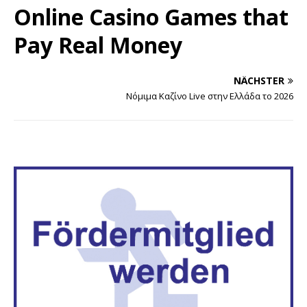
Online Casino Games that
Pay Real Money
NÄCHSTER
Νόμιμα Καζίνο Live στην Ελλάδα το 2026