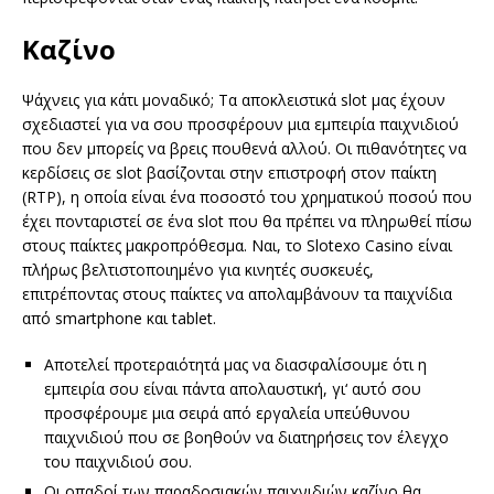
Καζίνο
Ψάχνεις για κάτι μοναδικό; Τα αποκλειστικά slot μας έχουν
σχεδιαστεί για να σου προσφέρουν μια εμπειρία παιχνιδιού
που δεν μπορείς να βρεις πουθενά αλλού. Οι πιθανότητες να
κερδίσεις σε slot βασίζονται στην επιστροφή στον παίκτη
(RTP), η οποία είναι ένα ποσοστό του χρηματικού ποσού που
έχει πονταριστεί σε ένα slot που θα πρέπει να πληρωθεί πίσω
στους παίκτες μακροπρόθεσμα. Ναι, το Slotexo Casino είναι
πλήρως βελτιστοποιημένο για κινητές συσκευές,
επιτρέποντας στους παίκτες να απολαμβάνουν τα παιχνίδια
από smartphone και tablet.
Αποτελεί προτεραιότητά μας να διασφαλίσουμε ότι η
εμπειρία σου είναι πάντα απολαυστική, γι‘ αυτό σου
προσφέρουμε μια σειρά από εργαλεία υπεύθυνου
παιχνιδιού που σε βοηθούν να διατηρήσεις τον έλεγχο
του παιχνιδιού σου.
Οι οπαδοί των παραδοσιακών παιχνιδιών καζίνο θα