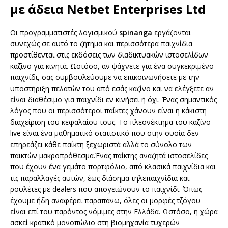
με άδεια Netbet Enterprises Ltd
Οι προγραμματιστές λογισμικού
spinanga
εργάζονται
συνεχώς σε αυτό το ζήτημα και περισσότερα παιχνίδια
προστίθενται στις εκδόσεις των διαδικτυακών ιστοσελίδων
καζίνο για κινητά. Ωστόσο, αν ψάχνετε για ένα συγκεκριμένο
παιχνίδι, σας συμβουλεύουμε να επικοινωνήσετε με την
υποστήριξη πελατών του από εσάς καζίνο και να ελέγξετε αν
είναι διαθέσιμο για παιχνίδι εν κινήσει ή όχι. Ένας σημαντικός
λόγος που οι περισσότεροι παίκτες χάνουν είναι η κάκιστη
διαχείριση του κεφαλαίου τους. Το πλεονέκτημα του καζίνο
live είναι ένα μαθηματικό στατιστικό που στην ουσία δεν
επηρεάζει κάθε παίκτη ξεχωριστά αλλά το σύνολο των
παικτών μακροπρόθεσμα.Ένας παίκτης αναζητά ιστοσελίδες
που έχουν ένα γεμάτο πορτφόλιο, από κλασικά παιχνίδια και
τις παραλλαγές αυτών, έως διάσημα τηλεπαιχνίδια και
ρουλέτες με dealers που απογειώνουν το παιχνίδι. Όπως
έχουμε ήδη αναφέρει παραπάνω, όλες οι μορφές τζόγου
είναι επί του παρόντος νόμιμες στην Ελλάδα. Ωστόσο, η χώρα
ασκεί κρατικό μονοπώλιο στη βιομηχανία τυχερών