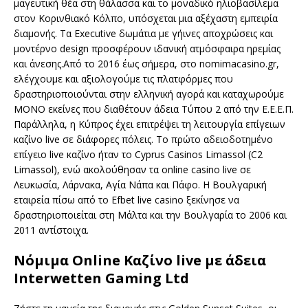
μαγευτική θέα στη θάλασσα και το μοναδικό ηλιοβασίλεμα
στον Κορινθιακό Κόλπο, υπόσχεται μια αξέχαστη εμπειρία
διαμονής. Τα Executive δωμάτια με γήινες αποχρώσεις και
μοντέρνο design προσφέρουν ιδανική ατμόσφαιρα ηρεμίας
και άνεσης.Από το 2016 έως σήμερα, στο nomimacasino.gr,
ελέγχουμε και αξιολογούμε τις πλατφόρμες που
δραστηριοποιούνται στην ελληνική αγορά και καταχωρούμε
ΜΟΝΟ εκείνες που διαθέτουν άδεια Τύπου 2 από την Ε.Ε.Ε.Π.
Παράλληλα, η Κύπρος έχει επιτρέψει τη λειτουργία επίγειων
καζίνο live σε διάφορες πόλεις. Το πρώτο αδειοδοτημένο
επίγειο live καζίνο ήταν το Cyprus Casinos Limassol (C2
Limassol), ενώ ακολούθησαν τα online casino live σε
Λευκωσία, Λάρνακα, Αγία Νάπα και Πάφο. Η Βουλγαρική
εταιρεία πίσω από το Efbet live casino ξεκίνησε να
δραστηριοποιείται στη Μάλτα και την Βουλγαρία το 2006 και
2011 αντίστοιχα.
Νόμιμα Online Kαζίνο live με άδεια
Interwetten Gaming Ltd