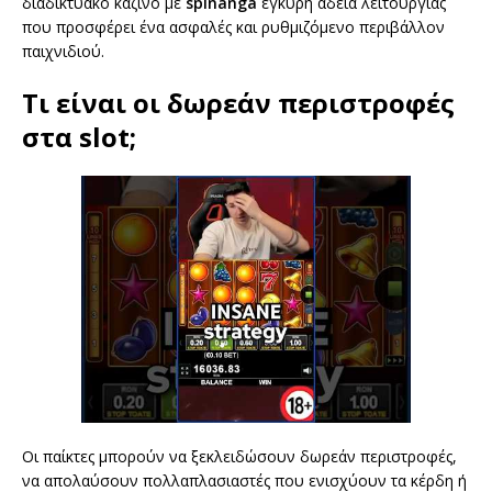
διαδικτυακό καζίνο με
spinanga
έγκυρη άδεια λειτουργίας
που προσφέρει ένα ασφαλές και ρυθμιζόμενο περιβάλλον
παιχνιδιού.
Τι είναι οι δωρεάν περιστροφές
στα slot;
Οι παίκτες μπορούν να ξεκλειδώσουν δωρεάν περιστροφές,
να απολαύσουν πολλαπλασιαστές που ενισχύουν τα κέρδη ή