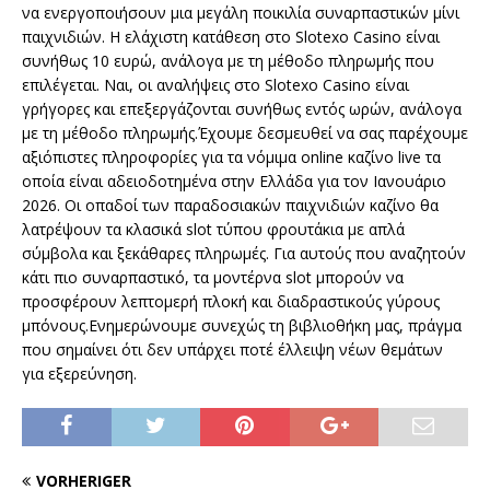
να ενεργοποιήσουν μια μεγάλη ποικιλία συναρπαστικών μίνι
παιχνιδιών. Η ελάχιστη κατάθεση στο Slotexo Casino είναι
συνήθως 10 ευρώ, ανάλογα με τη μέθοδο πληρωμής που
επιλέγεται. Ναι, οι αναλήψεις στο Slotexo Casino είναι
γρήγορες και επεξεργάζονται συνήθως εντός ωρών, ανάλογα
με τη μέθοδο πληρωμής.Έχουμε δεσμευθεί να σας παρέχουμε
αξιόπιστες πληροφορίες για τα νόμιμα online καζίνο live τα
οποία είναι αδειοδοτημένα στην Ελλάδα για τον Ιανουάριο
2026. Οι οπαδοί των παραδοσιακών παιχνιδιών καζίνο θα
λατρέψουν τα κλασικά slot τύπου φρουτάκια με απλά
σύμβολα και ξεκάθαρες πληρωμές. Για αυτούς που αναζητούν
κάτι πιο συναρπαστικό, τα μοντέρνα slot μπορούν να
προσφέρουν λεπτομερή πλοκή και διαδραστικούς γύρους
μπόνους.Ενημερώνουμε συνεχώς τη βιβλιοθήκη μας, πράγμα
που σημαίνει ότι δεν υπάρχει ποτέ έλλειψη νέων θεμάτων
για εξερεύνηση.
VORHERIGER