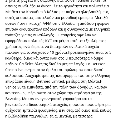
Ζήστε τη μαγεία της διαμονής στις Golden Sunset Suites, οι
οποίες συνδυάζουν άνεση, λειτουργικότητα και πολυτέλεια.
Με θέα τον Κορινθιακό Κόλπο με υπέροχα ηλιοβασιλέματα,
αυτές οι σουίτες αποτελούν μια μοναδική εμπειρία. Μεταξύ
αυτών ήταν η κατοχή ΑΦΜ στην Ελλάδα, η απόδοση φόρων
επί των ακαθάριστων εσόδων και η συνεργασία με ελληνικές
τράπεζες για τις συναλλαγές. Οι εταιρείες όφειλαν να
εφαρμόζουν πολιτικές KYC και μέτρα κατά του ξεπλύματος
χρήματος, ενώ έπρεπε να διατηρούν αναλυτικά αρχεία
παικτών για τουλάχιστον 10 χρόνια.Προεπιλεγμένα είναι τα 5
καλύτερα, όμως κάνοντας κλικ στο „Περισσότερα Νόμιμα
Καζίνο“ θα δείτε όλες τις διαθέσιμες επιλογές. Το Betsson
Casino live ανήκει στον όμιλο του ομώνυμου σουηδικού
κολοσσού. Διαχειρίστρια της πλατφόρμας του στην ελληνική
επικράτεια είναι η Betmed Limited, με έδρα στη Μάλτα.Η
Venice Suite εμπνέεται από την πόλη των δόγηδων και των
κοντεσίνων, φέρνοντας στον χώρο την ατμόσφαιρα της
Βενετίας. Με τον αναγεννησιακό χαρακτήρα και τα
βενετσιάνικα διακοσμητικά στοιχεία, η σουίτα προσφέρει μια
αξέχαστη εμπειρία φιλοξενίας. Δεν σταματά ομως εκεί, καθώς
η βιβλιοθήκη παιχνιδιών είναι μεγάλη, με τέσσερα