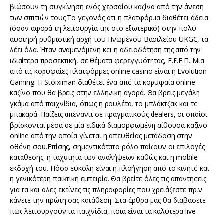
βιώσουν τη συγκίνηση ενός χερσαίου καζίνο από την άνεση
των σπιτιών τους.Το γεγονός ότι η πλατφόρμα διαθέτει άδεια
(όσον αφορά τη λειτουργία της στο εξωτερικό) στην πολύ
αυστηρή ρυθμιστική αρχή του Ηνωμένου Βασιλείου UKGC, τα
λέει όλα. Ήταν αναμενόμενη και η αδειοδότηση της από την
ιδιαίτερα προσεκτική, σε θέματα φερεγγυότητας, Ε.Ε.Ε.Π. Μια
από τις κορυφαίες πλατφόρμες online casino είναι η Evolution
Gaming. H Stoiximan διαθέτει ένα από τα κορυφαία online
καζίνο που θα βρεις στην ελληνική αγορά. Θα βρεις μεγάλη
γκάμα από παιχνίδια, όπως η ρουλέτα, το μπλάκτζακ και το
μπακαρά. Παίζεις απέναντι σε πραγματικούς dealers, οι οποίοι
βρίσκονται μέσα σε μία ειδικά διαμορφωμένη αίθουσα καζίνο
online από την οποία γίνεται η απευθείας μετάδοση στην
οθόνη σου.Επίσης, σημαντικότατο ρόλο παίζουν οι επιλογές
κατάθεσης, η ταχύτητα των αναλήψεων καθώς και η mobile
εκδοχή του. Πόσο εύκολη είναι η πλοήγηση από το κινητό και
η γενικότερη παικτική εμπειρία. Θα βρείτε όλες τις απαντήσεις
για τα και όλες εκείνες τις πληροφορίες που χρειάζεστε πριν
κάνετε την πρώτη σας κατάθεση. Στα άρθρα μας θα διαβάσετε
πως λειτουργούν τα παιχνίδια, ποια είναι τα καλύτερα live