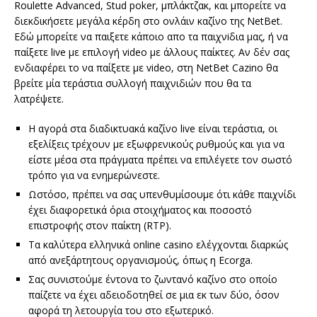
Roulette Advanced, Stud poker, μπλάκτζακ, και μπορείτε να
διεκδικήσετε μεγάλα κέρδη στο ονλάιν καζίνο της NetBet.
Εδώ μπορείτε να παιξετε κάποιο απο τα παιχνiδια μας, ή να
παίξετε live με επιλογή video με άλλους παίκτες. Αν δέν σας
ενδιαφέρει το να παίξετε με video, στη NetBet Cazino θα
βρείτε μία τεράστια συλλογή παιχνιδιών που θα τα
λατρέψετε.
Η αγορά στα διαδικτυακά καζίνο live είναι τεράστια, οι
εξελίξεις τρέχουν με εξωφρενικούς ρυθμούς και για να
είστε μέσα στα πράγματα πρέπει να επιλέγετε τον σωστό
τρόπο για να ενημερώνεστε.
Ωστόσο, πρέπει να σας υπενθυμίσουμε ότι κάθε παιχνίδι
έχει διαφορετικά όρια στοιχήματος και ποσοστό
επιστροφής στον παίκτη (RTP).
Τα καλύτερα ελληνικά online casino ελέγχονται διαρκώς
από ανεξάρτητους οργανισμούς, όπως η Ecorga.
Σας συνιστούμε έντονα το ζωντανό καζίνο στο οποίο
παίζετε να έχει αδειοδοτηθεί σε μια εκ των δύο, όσον
αφορά τη λετουργία του στο εξωτερικό.