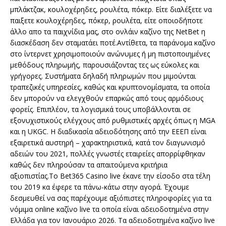
μπλάκτζακ, κουλοχέρηδες, ρουλέτα, πόκερ. Είτε διαλέξετε να
παιξετε κουλοχέρηδες, πόκερ, ρουλέτα, είτε οποιοδήποτε
άλλο απο τα παιχνίδια μας, στο ονλάιν καζίνο της NetBet η
διασκέδαση δεν σταματάει ποτέ.Αντίθετα, τα παράνομα καζίνο
στο ίντερνετ χρησιμοποιούν ανώνυμες ή μη πιστοποιημένες
μεθόδους πληρωμής, παρουσιάζοντας τες ως εύκολες και
γρήγορες. Συστήματα δηλαδή πληρωμών που μιμούνται
τραπεζικές υπηρεσίες, καθώς και κρυπτονομίσματα, τα οποία
δεν μπορούν να ελεγχθούν επαρκώς από τους αρμόδιους
φορείς. Επιπλέον, τα λογισμικά τους υποβάλλονται σε
εξονυχιστικούς ελέγχους από ρυθμιστικές αρχές όπως η MGA
και η UKGC. Η διαδικασία αδειοδότησης από την ΕΕΕΠ είναι
εξαιρετικά αυστηρή – χαρακτηριστικά, κατά τον διαγωνισμό
αδειών του 2021, πολλές γνωστές εταιρείες απορρίφθηκαν
καθώς δεν πληρούσαν τα απαιτούμενα κριτήρια
αξιοπιστίας.To Bet365 Casino live έκανε την είσοδο στα τέλη
του 2019 κα έφερε τα πάνω-κάτω στην αγορά. Έχουμε
δεσμευθεί να σας παρέχουμε αξιόπιστες πληροφορίες για τα
νόμιμα online καζίνο live τα οποία είναι αδειοδοτημένα στην
Ελλάδα για τον Ιανουάριο 2026. Τα αδειοδοτημένα καζίνο live