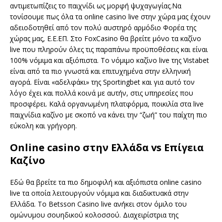
αντιμετωπίζεις το παιχνίδι ως μορφή ψυχαγωγίας.Να
τονίσουμε πως όλα τα online casino live στην χώρα μας έχουν
αδειοδοτηθεί από τον πολύ αυστηρό αρμόδιο Φορέα της
χώρας μας, Ε.Ε.ΕΠ. Στο FoxCasino θα βρείτε μόνο τα καζίνο
live που πληρούν όλες τις παραπάνω προϋποθέσεις και είναι
100% νόμιμα και αξιόπιστα. Το νόμιμο καζίνο live της Vistabet
είναι από τα πιο γνωστά και επιτυχημένα στην ελληνική
αγορά. Είναι «αδελφάκι» της Sportingbet και για αυτό τον
λόγο έχει και πολλά κοινά με αυτήν, στις υπηρεσίες που
προσφέρει. Καλά οργανωμένη πλατφόρμα, ποικιλία στα live
παιχνίδια καζίνο με σκοπό να κάνει την “ζωή” του παίχτη πιο
εύκολη και γρήγορη.
Οnline casino στην Ελλάδα vs Επίγεια
Καζίνο
Εδώ θα βρείτε τα πιο δημοφιλή και αξιόπιστα online casino
live τα οποία λειτουργούν νόμιμα και διαδικτυακά στην
Ελλάδα. Το Betsson Casino live ανήκει στον όμιλο του
ομώνυμου σουηδικού κολοσσού. Διαχειρίστρια της