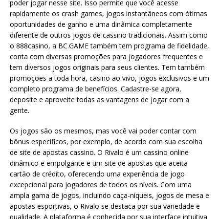
poder jogar nesse site. Isso permite que você acesse
rapidamente os crash games, jogos instantâneos com ótimas
oportunidades de ganho e uma dinâmica completamente
diferente de outros jogos de cassino tradicionais. Assim como
o 888casino, a BC.GAME também tem programa de fidelidade,
conta com diversas promoções para jogadores frequentes e
tem diversos jogos originais para seus clientes. Tem também
promoções a toda hora, casino ao vivo, jogos exclusivos e um
completo programa de benefícios. Cadastre-se agora,
deposite e aproveite todas as vantagens de jogar com a
gente.
Os jogos são os mesmos, mas você vai poder contar com
bônus específicos, por exemplo, de acordo com sua escolha
de site de apostas cassino. O Rivalo é um cassino online
dinâmico e empolgante e um site de apostas que aceita
cartão de crédito, oferecendo uma experiência de jogo
excepcional para jogadores de todos os níveis. Com uma
ampla gama de jogos, incluindo caça-níqueis, jogos de mesa e
apostas esportivas, o Rivalo se destaca por sua variedade e
qualidade. A plataforma é conhecida por sua interface intuitiva