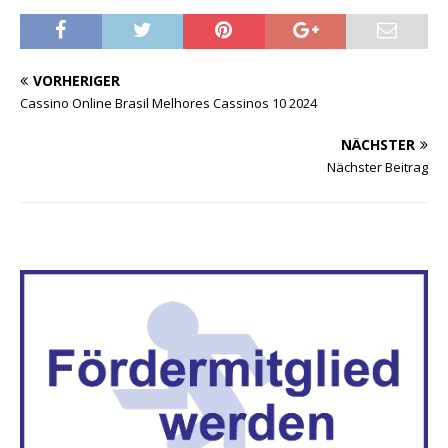
VORHERIGER
Cassino Online Brasil Melhores Cassinos 10 2024
NÄCHSTER
Nächster Beitrag