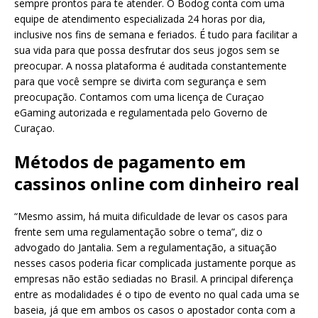
sempre prontos para te atender. O Bodog conta com uma
equipe de atendimento especializada 24 horas por dia,
inclusive nos fins de semana e feriados. É tudo para facilitar a
sua vida para que possa desfrutar dos seus jogos sem se
preocupar. A nossa plataforma é auditada constantemente
para que você sempre se divirta com segurança e sem
preocupação. Contamos com uma licença de Curaçao
eGaming autorizada e regulamentada pelo Governo de
Curaçao.
Métodos de pagamento em
cassinos online com dinheiro real
“Mesmo assim, há muita dificuldade de levar os casos para
frente sem uma regulamentação sobre o tema”, diz o
advogado do Jantalia. Sem a regulamentação, a situação
nesses casos poderia ficar complicada justamente porque as
empresas não estão sediadas no Brasil. A principal diferença
entre as modalidades é o tipo de evento no qual cada uma se
baseia, já que em ambos os casos o apostador conta com a