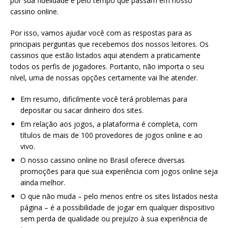
por sua fidelidade e pelo tempo que passam em nosso
cassino online.
Por isso, vamos ajudar você com as respostas para as
principais perguntas que recebemos dos nossos leitores. Os
cassinos que estão listados aqui atendem a praticamente
todos os perfis de jogadores. Portanto, não importa o seu
nível, uma de nossas opções certamente vai lhe atender.
Em resumo, dificilmente você terá problemas para
depositar ou sacar dinheiro dos sites.
Em relação aos jogos, a plataforma é completa, com
títulos de mais de 100 provedores de jogos online e ao
vivo.
O nosso cassino online no Brasil oferece diversas
promoções para que sua experiência com jogos online seja
ainda melhor.
O que não muda – pelo menos entre os sites listados nesta
página – é a possibilidade de jogar em qualquer dispositivo
sem perda de qualidade ou prejuízo à sua experiência de