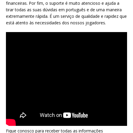
financeiras. Por fim, o suporte é muito atencioso e ajuda a
tirar todas as suas dúvidas em português e de uma maneira
extremamente rápida. É um serviço de qualidade e rapidez que
está atento às necessidades dos nossos jogadores.
Fique conosco para receber todas as informações