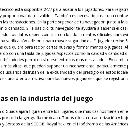
cnico está disponible 24/7 para asistir a los jugadores. Para registr
y proporcionar datos válidos. También es necesario crear una contr
rán las transacciones. En la parte superior de tu navegador, junto a la 
 o candado. Si le das clic, tu navegador te ayudará a saber si el cas
iado.Los datos deben coincidir con los documentos oficiales para evi
na verificación adicional para mayor seguridad.es. El jugador recibe 5
as que quiera para recibir cartas nuevas y formar manos o jugadas. Al 
uerdo con una tabla de jugadas.Aspectos como la calidad y cantidad d
rtificado les permiten situarse entre los más destacados. En cambio
as más altas, que pueden suponer un inconveniente, particularmente 
usuarios disfrutan de la exclusividad y del prestigio de estos locales
es una oferta atractiva para los nuevos jugadores que se registran e
s en la industria del juego
o Guadalajara figuran entre los lugares que más casinos tienen en e
 por toda la geografía mexicana. Todos ellos, con autorización y baj
os y Sorteos de la SEGOB. Royal Yak, en el Hipódromo de las América