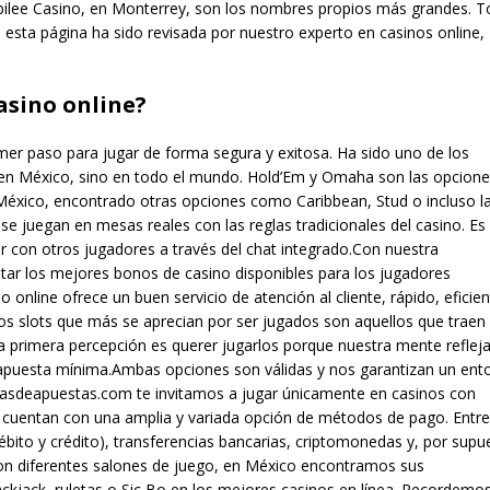
bilee Casino, en Monterrey, son los nombres propios más grandes. 
o
esta página ha sido revisada por nuestro experto en casinos online,
asino online?
mer paso para jugar de forma segura y exitosa. Ha sido uno de los
o en México, sino en todo el mundo. Hold’Em y Omaha son las opcion
México, encontrado otras opciones como Caribbean, Stud o incluso l
e juegan en mesas reales con las reglas tradicionales del casino. Es
r con otros jugadores a través del chat integrado.Con nuestra
ar los mejores bonos de casino disponibles para los jugadores
online ofrece un buen servicio de atención al cliente, rápido, eficien
los slots que más se aprecian por ser jugados son aquellos que traen
a primera percepción es querer jugarlos porque nuestra mente refleja
apuesta mínima.Ambas opciones son válidas y nos garantizan un ent
sasdeapuestas.com te invitamos a jugar únicamente en casinos con
nea cuentan con una amplia y variada opción de métodos de pago. Entre
débito y crédito), transferencias bancarias, criptomonedas y, por supu
n diferentes salones de juego, en México encontramos sus
kjack, ruletas o Sic Bo en los mejores casinos en línea. Recordemo