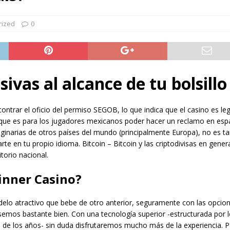
rized
0
vas al alcance de tu bolsillo
ontrar el oficio del permiso SEGOB, lo que indica que el casino es leg
ue es para los jugadores mexicanos poder hacer un reclamo en esp
inarias de otros países del mundo (principalmente Europa), no es t
e en tu propio idioma. Bitcoin – Bitcoin y las criptodivisas en gener
torio nacional.
inner Casino?
elo atractivo que bebe de otro anterior, seguramente con las opcio
semos bastante bien. Con una tecnología superior -estructurada por 
 de los años- sin duda disfrutaremos mucho más de la experiencia. P