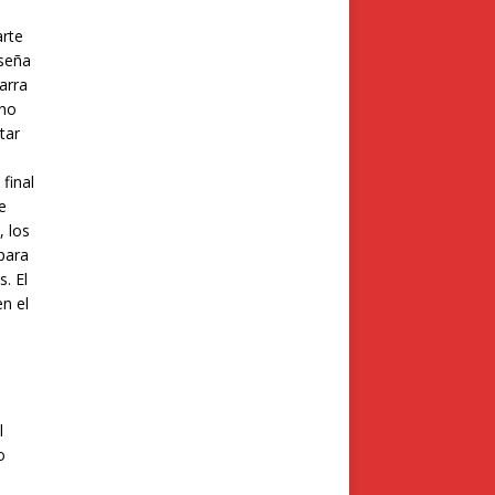
arte
aseña
barra
ino
tar
final
e
, los
para
. El
n el
l
o
s