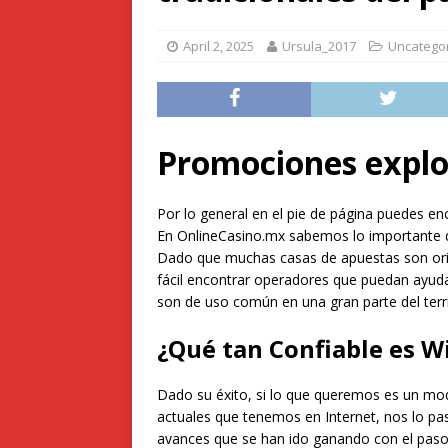
April 2, 2025
Ursula_2017
Uncatego
Promociones explosi
Por lo general en el pie de página puedes enc
En OnlineCasino.mx sabemos lo importante q
Dado que muchas casas de apuestas son orig
fácil encontrar operadores que puedan ayudart
son de uso común en una gran parte del terri
¿Qué tan Confiable es W
Dado su éxito, si lo que queremos es un mod
actuales que tenemos en Internet, nos lo pa
avances que se han ido ganando con el paso