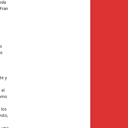
Toda
 Fran
es
as
te y
 el
orno
 los
esto,
s una