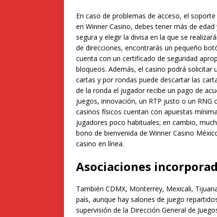
En caso de problemas de acceso, el soporte té
en Winner Casino, debes tener más de edad 
segura y elegir la divisa en la que se realiza
de direcciones, encontrarás un pequeño botón
cuenta con un certificado de seguridad aprop
bloqueos. Además, el casino podrá solicitar u
cartas y por rondas puede descartar las cart
de la ronda el jugador recibe un pago de ac
juegos, innovación, un RTP justo o un RNG ce
casinos físicos cuentan con apuestas mínim
jugadores poco habituales; en cambio, muchos 
bono de bienvenida de Winner Casino México 
casino en línea.
Asociaciones incorporada
También CDMX, Monterrey, Mexicali, Tijuana 
país, aunque hay salones de juego repartidos
supervisión de la Dirección General de Jueg