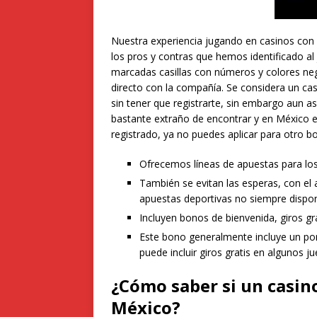
Nuestra experiencia jugando en casinos con l
los pros y contras que hemos identificado al 
marcadas casillas con números y colores negr
directo con la compañía. Se considera un cas
sin tener que registrarte, sin embargo aun as
bastante extraño de encontrar y en México 
registrado, ya no puedes aplicar para otro b
Ofrecemos líneas de apuestas para los 
También se evitan las esperas, con el
apuestas deportivas no siempre disponi
Incluyen bonos de bienvenida, giros gr
Este bono generalmente incluye un porc
puede incluir giros gratis en algunos j
¿Cómo saber si un casino
México?