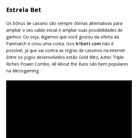
Estrela Bet
Os bônus de cassino são sempre ótimas alternativas para
ampliar o seu saldo inicial e ampliar suas possibilidades de
ganhos. Ou seja, digamos que você gostou da oferta da
Parimatch e criou uma conta. Isso
b1bett.com
não é
possível, já que vai contra as regras de cassinos na internet.
Entre os jogos desenvolvidos estão Gold Blitz, Aztec Triple
Riches Power Combo, All About the Bass são bem populares
na Microgaming.