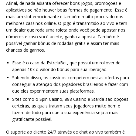
Afinal, de nada adianta oferecer bons jogos, promoções e
aplicativos se não houver boas formas de pagamento. Esse é
mais um slot emocionante e também muito procurado nos
melhores cassinos online. O jogo é transmitido ao vivo e tem
um dealer que roda uma roleta onde você pode apostar nos
números e caso você acerte, ganha a aposta. Também é
possível ganhar bônus de rodadas grátis e assim ter mais
chances de ganhos.
Esse é o caso da EstrelaBet, que possui um rollover de
apenas 10x o valor do bônus para sua liberação.
Sabendo disso, os cassinos competem nestas ofertas para
conseguir a atenção dos jogadores brasileiros e fazer com
que eles experimentem suas plataformas.
Sites como o Spin Casino, 888 Casino e Starda são opções
certeiras, as quais tratam seus jogadores muito bem e
fazem de tudo para que a sua experiência seja a mais
gratificante possível.
O suporte ao cliente 24/7 através de chat ao vivo também é