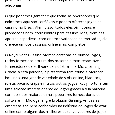
adicionais.
O que podemos garantir é que todas as operadoras que
indicamos aqui são confiáveis e podem oferecer jogos de
cassino no Brasil. Além disso, todos eles têm bônus e
promoções bem interessantes para cassino. Mas, além das
apostas esportivas, com enorme variedade de mercados, ela
oferece um dos cassinos online mais completos.
O Royal Vegas Casino oferece centenas de ótimos jogos,
todos fornecidos por um dos maiores e mais respeitáveis ​​
fornecedores de software da indústria — a Microgaming.
Graças a esta parceria, a plataforma tem muito a oferecer,
incluindo uma grande variedade de slots online, blackjack,
roleta, bacará, craps e muitos outros jogos. Ruby Fortune tem
uma seleção impressionante de jogos graças à sua parceria
com dois dos maiores e mais populares fornecedores de
software — Microgaming e Evolution Gaming. Ambas as
empresas são bem conhecidas na indústria de jogos de azar
online como alguns dos melhores desenvolvedores de jogos