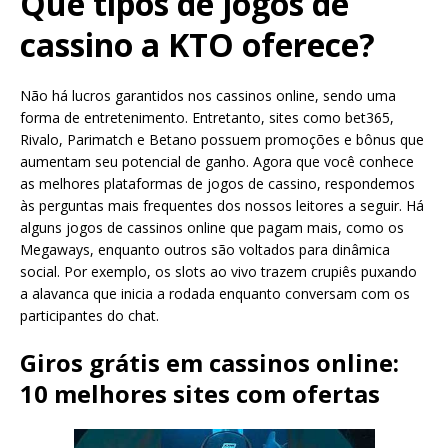
Que tipos de jogos de
cassino a KTO oferece?
Não há lucros garantidos nos cassinos online, sendo uma
forma de entretenimento. Entretanto, sites como bet365,
Rivalo, Parimatch e Betano possuem promoções e bônus que
aumentam seu potencial de ganho. Agora que você conhece
as melhores plataformas de jogos de cassino, respondemos
às perguntas mais frequentes dos nossos leitores a seguir. Há
alguns jogos de cassinos online que pagam mais, como os
Megaways, enquanto outros são voltados para dinâmica
social. Por exemplo, os slots ao vivo trazem crupiês puxando
a alavanca que inicia a rodada enquanto conversam com os
participantes do chat.
Giros grátis em cassinos online:
10 melhores sites com ofertas