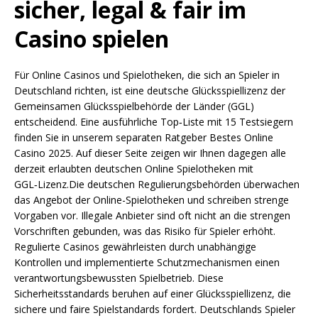
sicher, legal & fair im
Casino spielen
Für Online Casinos und Spielotheken, die sich an Spieler in
Deutschland richten, ist eine deutsche Glücksspiellizenz der
Gemeinsamen Glücksspielbehörde der Länder (GGL)
entscheidend. Eine ausführliche Top‑Liste mit 15 Testsiegern
finden Sie in unserem separaten Ratgeber Bestes Online
Casino 2025. Auf dieser Seite zeigen wir Ihnen dagegen alle
derzeit erlaubten deutschen Online Spielotheken mit
GGL‑Lizenz.Die deutschen Regulierungsbehörden überwachen
das Angebot der Online-Spielotheken und schreiben strenge
Vorgaben vor. Illegale Anbieter sind oft nicht an die strengen
Vorschriften gebunden, was das Risiko für Spieler erhöht.
Regulierte Casinos gewährleisten durch unabhängige
Kontrollen und implementierte Schutzmechanismen einen
verantwortungsbewussten Spielbetrieb. Diese
Sicherheitsstandards beruhen auf einer Glücksspiellizenz, die
sichere und faire Spielstandards fordert. Deutschlands Spieler