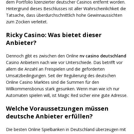
dem Portfolio lizenzierter deutscher Casinos entfernt worden.
Hintergrund dieses Beschlusses ist aller Wahrscheinlichkeit die
Tatsache, dass überdurchschnittlich hohe Gewinnaussichten
zum Zocken verleitet.
Ricky Casino: Was bietet dieser
Anbieter?
Dennoch gibt es zwischen den Online
nv casino deutschland
Casino Anbietern nach wie vor Unterschiede. Das betrifft vor
allem die Anzahl an Freispielen und die geforderten
Umsatzbedingungen. Seit der Regulierung des deutschen
Online Casino Marktes sind die Summen für den
Willkommensbonus stark gesunken. Wenn man wie ich nur
Automaten spielen will, ist Magic Red sicher eine gute Adresse.
Welche Voraussetzungen müssen
deutsche Anbieter erfüllen?
Die besten Online Spielbanken in Deutschland überzeugen mit