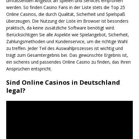
umfassenden Angebot an Spielen und Services empfohlen
werden. So finden Casino Fans in der Liste stets die Top 25
Online Casinos, die durch Qualität, Sicherheit und Spielspaß
überzeugen. Die Nutzung der Liste im Browser ist besonders
praktisch, da keine zusätzliche Software benötigt wird.
Berücksichtigen Sie alle Aspekte wie Spielangebot, Sicherheit,
Zahlungsmethoden und Kundenservice, um die richtige Wahl
zu treffen. Jeder Teil des Auswahlprozesses ist wichtig und
trägt zum Gesamtergebnis bei. Das gewünschte Ergebnis ist,
ein sicheres und passendes Online Casino zu finden, das Ihren
Ansprüchen entspricht.
Sind Online Casinos in Deutschland
legal?