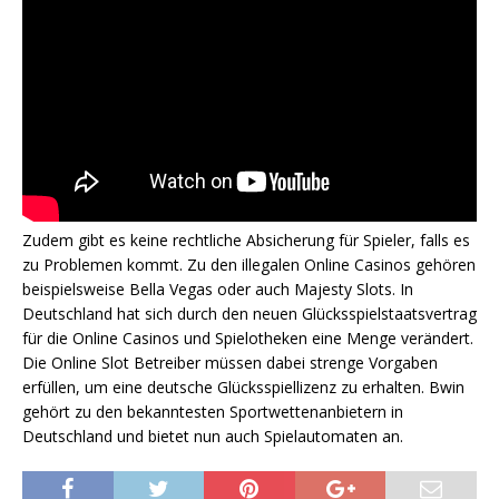
Zudem gibt es keine rechtliche Absicherung für Spieler, falls es
zu Problemen kommt. Zu den illegalen Online Casinos gehören
beispielsweise Bella Vegas oder auch Majesty Slots. In
Deutschland hat sich durch den neuen Glücksspielstaatsvertrag
für die Online Casinos und Spielotheken eine Menge verändert.
Die Online Slot Betreiber müssen dabei strenge Vorgaben
erfüllen, um eine deutsche Glücksspiellizenz zu erhalten. Bwin
gehört zu den bekanntesten Sportwettenanbietern in
Deutschland und bietet nun auch Spielautomaten an.