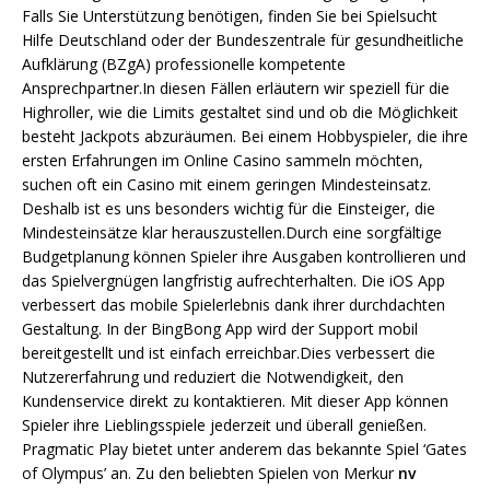
Falls Sie Unterstützung benötigen, finden Sie bei Spielsucht
Hilfe Deutschland oder der Bundeszentrale für gesundheitliche
Aufklärung (BZgA) professionelle kompetente
Ansprechpartner.In diesen Fällen erläutern wir speziell für die
Highroller, wie die Limits gestaltet sind und ob die Möglichkeit
besteht Jackpots abzuräumen. Bei einem Hobbyspieler, die ihre
ersten Erfahrungen im Online Casino sammeln möchten,
suchen oft ein Casino mit einem geringen Mindesteinsatz.
Deshalb ist es uns besonders wichtig für die Einsteiger, die
Mindesteinsätze klar herauszustellen.Durch eine sorgfältige
Budgetplanung können Spieler ihre Ausgaben kontrollieren und
das Spielvergnügen langfristig aufrechterhalten. Die iOS App
verbessert das mobile Spielerlebnis dank ihrer durchdachten
Gestaltung. In der BingBong App wird der Support mobil
bereitgestellt und ist einfach erreichbar.Dies verbessert die
Nutzererfahrung und reduziert die Notwendigkeit, den
Kundenservice direkt zu kontaktieren. Mit dieser App können
Spieler ihre Lieblingsspiele jederzeit und überall genießen.
Pragmatic Play bietet unter anderem das bekannte Spiel ‘Gates
of Olympus’ an. Zu den beliebten Spielen von Merkur
nv