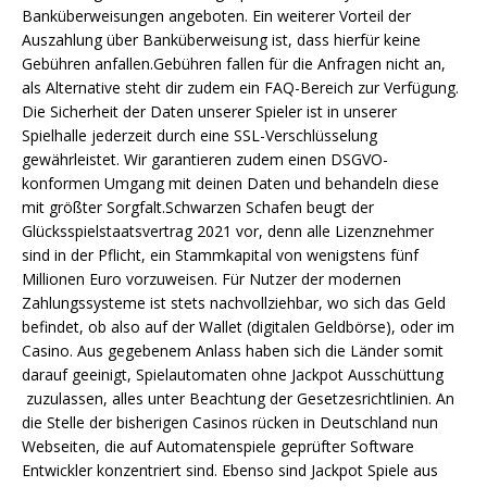
Banküberweisungen angeboten. Ein weiterer Vorteil der
Auszahlung über Banküberweisung ist, dass hierfür keine
Gebühren anfallen.Gebühren fallen für die Anfragen nicht an,
als Alternative steht dir zudem ein FAQ-Bereich zur Verfügung.
Die Sicherheit der Daten unserer Spieler ist in unserer
Spielhalle jederzeit durch eine SSL-Verschlüsselung
gewährleistet. Wir garantieren zudem einen DSGVO-
konformen Umgang mit deinen Daten und behandeln diese
mit größter Sorgfalt.Schwarzen Schafen beugt der
Glücksspielstaatsvertrag 2021 vor, denn alle Lizenznehmer
sind in der Pflicht, ein Stammkapital von wenigstens fünf
Millionen Euro vorzuweisen. Für Nutzer der modernen
Zahlungssysteme ist stets nachvollziehbar, wo sich das Geld
befindet, ob also auf der Wallet (digitalen Geldbörse), oder im
Casino. Aus gegebenem Anlass haben sich die Länder somit
darauf geeinigt, Spielautomaten ohne Jackpot Ausschüttung
zuzulassen, alles unter Beachtung der Gesetzesrichtlinien. An
die Stelle der bisherigen Casinos rücken in Deutschland nun
Webseiten, die auf Automatenspiele geprüfter Software
Entwickler konzentriert sind. Ebenso sind Jackpot Spiele aus