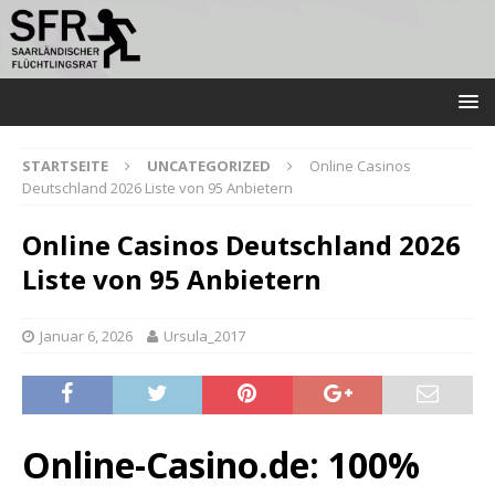
STARTSEITE
UNCATEGORIZED
Online Casinos
Deutschland 2026 Liste von 95 Anbietern
Online Casinos Deutschland 2026
Liste von 95 Anbietern
Januar 6, 2026
Ursula_2017
Online-Casino.de: 100%