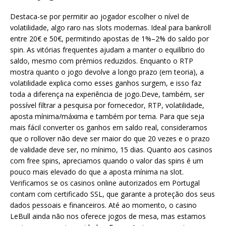
Destaca-se por permitir ao jogador escolher o nível de
volatilidade, algo raro nas slots modernas. Ideal para bankroll
entre 20€ e 50€, permitindo apostas de 1%–2% do saldo por
spin. As vitórias frequentes ajudam a manter o equilíbrio do
saldo, mesmo com prémios reduzidos. Enquanto o RTP
mostra quanto o jogo devolve a longo prazo (em teoria), a
volatilidade explica como esses ganhos surgem, e isso faz
toda a diferença na experiência de jogo.Deve, também, ser
possível filtrar a pesquisa por fornecedor, RTP, volatilidade,
aposta mínima/máxima e também por tema. Para que seja
mais fácil converter os ganhos em saldo real, consideramos
que o rollover não deve ser maior do que 20 vezes e o prazo
de validade deve ser, no mínimo, 15 dias. Quanto aos casinos
com free spins, apreciamos quando o valor das spins é um
pouco mais elevado do que a aposta mínima na slot.
Verificamos se os casinos online autorizados em Portugal
contam com certificado SSL, que garante a proteção dos seus
dados pessoais e financeiros. Até ao momento, o casino
LeBull ainda não nos oferece jogos de mesa, mas estamos