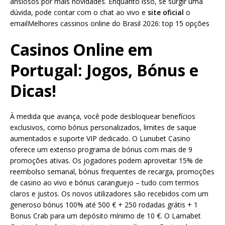
ansiosos por mais novidades. Enquanto isso, se surgir uma
dúvida, pode contar com o chat ao vivo e
site oficial
o
emailMelhores cassinos online do Brasil 2026: top 15 opções
Casinos Online em
Portugal: Jogos, Bónus e
Dicas!
À medida que avança, você pode desbloquear benefícios
exclusivos, como bónus personalizados, limites de saque
aumentados e suporte VIP dedicado. O Lunubet Casino
oferece um extenso programa de bónus com mais de 9
promoções ativas. Os jogadores podem aproveitar 15% de
reembolso semanal, bónus frequentes de recarga, promoções
de casino ao vivo e bónus caranguejo – tudo com termos
claros e justos. Os novos utilizadores são recebidos com um
generoso bónus 100% até 500 € + 250 rodadas grátis + 1
Bonus Crab para um depósito mínimo de 10 €. O Lamabet