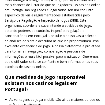
mais chances de lucrar do que os jogadores. Os casinos online
em Portugal são regulados e legalizados sob um conjunto
específico de leis e regulamentações estabelecidas pelo
Serviço de Regulação e Inspeção de Jogos (SRIJ). Este
organismo, coordena e superintende a atividade do jogo,
detendo poderes de controlo, inspeção, regulação e
sancionatórios em Portugal. Consulte a nossa vasta seleção
de análises de slots e descubra as que lhe proporcionam uma
excelente experiência de jogo. A nossa plataforma é projetada
para tornar a navegação, comparação e pesquisa de
informações o mais fácil possível para o utilizador. Queremos
que o utilizador sinta-se confiante e bem informado nas suas
escolhas de casinos online.
Que medidas de jogo responsável
existem nos casinos legais em
Portugal?
As vantagens de jogar mobile são ainda maiores do que os
métodos tradicionais.