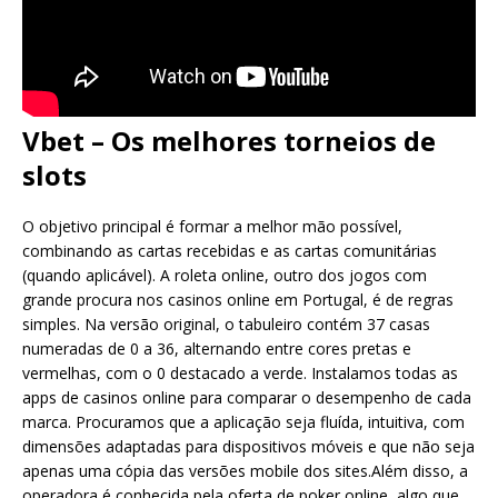
Vbet – Os melhores torneios de
slots
O objetivo principal é formar a melhor mão possível,
combinando as cartas recebidas e as cartas comunitárias
(quando aplicável). A roleta online, outro dos jogos com
grande procura nos casinos online em Portugal, é de regras
simples. Na versão original, o tabuleiro contém 37 casas
numeradas de 0 a 36, alternando entre cores pretas e
vermelhas, com o 0 destacado a verde. Instalamos todas as
apps de casinos online para comparar o desempenho de cada
marca. Procuramos que a aplicação seja fluída, intuitiva, com
dimensões adaptadas para dispositivos móveis e que não seja
apenas uma cópia das versões mobile dos sites.Além disso, a
operadora é conhecida pela oferta de poker online, algo que