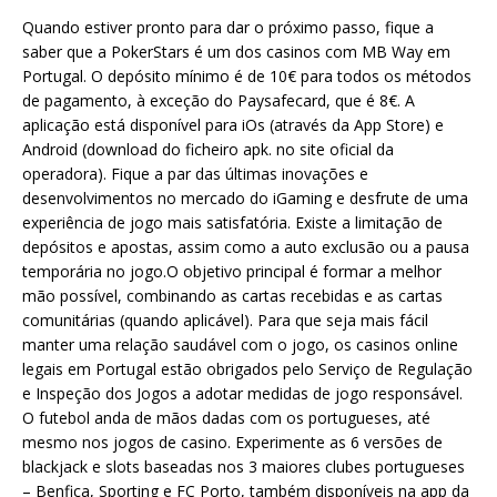
Quando estiver pronto para dar o próximo passo, fique a
saber que a PokerStars é um dos casinos com MB Way em
Portugal. O depósito mínimo é de 10€ para todos os métodos
de pagamento, à exceção do Paysafecard, que é 8€. A
aplicação está disponível para iOs (através da App Store) e
Android (download do ficheiro apk. no site oficial da
operadora). Fique a par das últimas inovações e
desenvolvimentos no mercado do iGaming e desfrute de uma
experiência de jogo mais satisfatória. Existe a limitação de
depósitos e apostas, assim como a auto exclusão ou a pausa
temporária no jogo.O objetivo principal é formar a melhor
mão possível, combinando as cartas recebidas e as cartas
comunitárias (quando aplicável). Para que seja mais fácil
manter uma relação saudável com o jogo, os casinos online
legais em Portugal estão obrigados pelo Serviço de Regulação
e Inspeção dos Jogos a adotar medidas de jogo responsável.
O futebol anda de mãos dadas com os portugueses, até
mesmo nos jogos de casino. Experimente as 6 versões de
blackjack e slots baseadas nos 3 maiores clubes portugueses
– Benfica, Sporting e FC Porto, também disponíveis na app da