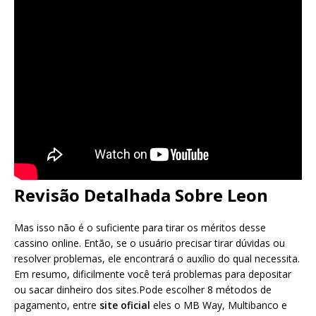
Revisão Detalhada Sobre Leon
Mas isso não é o suficiente para tirar os méritos desse
cassino online. Então, se o usuário precisar tirar dúvidas ou
resolver problemas, ele encontrará o auxílio do qual necessita.
Em resumo, dificilmente você terá problemas para depositar
ou sacar dinheiro dos sites.Pode escolher 8 métodos de
pagamento, entre
site oficial
eles o MB Way, Multibanco e