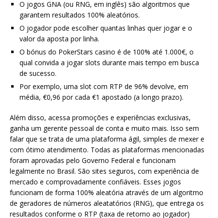
O jogos GNA (ou RNG, em inglês) são algoritmos que
garantem resultados 100% aleatórios.
O jogador pode escolher quantas linhas quer jogar e o
valor da aposta por linha.
O bónus do PokerStars casino é de 100% até 1.000€, o
qual convida a jogar slots durante mais tempo em busca
de sucesso.
Por exemplo, uma slot com RTP de 96% devolve, em
média, €0,96 por cada €1 apostado (a longo prazo).
Além disso, acessa promoções e experiências exclusivas,
ganha um gerente pessoal de conta e muito mais. Isso sem
falar que se trata de uma plataforma ágil, simples de mexer e
com ótimo atendimento. Todas as plataformas mencionadas
foram aprovadas pelo Governo Federal e funcionam
legalmente no Brasil. São sites seguros, com experiência de
mercado e comprovadamente confiáveis. Esses jogos
funcionam de forma 100% aleatória através de um algoritmo
de geradores de números aleatatórios (RNG), que entrega os
resultados conforme o RTP (taxa de retorno ao jogador)