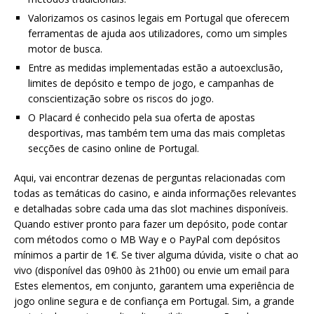
Valorizamos os casinos legais em Portugal que oferecem
ferramentas de ajuda aos utilizadores, como um simples
motor de busca.
Entre as medidas implementadas estão a autoexclusão,
limites de depósito e tempo de jogo, e campanhas de
conscientização sobre os riscos do jogo.
O Placard é conhecido pela sua oferta de apostas
desportivas, mas também tem uma das mais completas
secções de casino online de Portugal.
Aqui, vai encontrar dezenas de perguntas relacionadas com
todas as temáticas do casino, e ainda informações relevantes
e detalhadas sobre cada uma das slot machines disponíveis.
Quando estiver pronto para fazer um depósito, pode contar
com métodos como o MB Way e o PayPal com depósitos
mínimos a partir de 1€. Se tiver alguma dúvida, visite o chat ao
vivo (disponível das 09h00 às 21h00) ou envie um email para
Estes elementos, em conjunto, garantem uma experiência de
jogo online segura e de confiança em Portugal. Sim, a grande