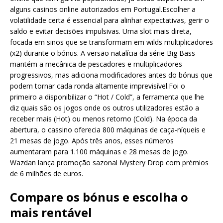
alguns casinos online autorizados em Portugal.Escolher a
volatilidade certa é essencial para alinhar expectativas, gerir o
saldo e evitar decisões impulsivas. Uma slot mais direta,
focada em sinos que se transformam em wilds multiplicadores
(x2) durante o bónus. A versão natalícia da série Big Bass
mantém a mecânica de pescadores e multiplicadores
progressivos, mas adiciona modificadores antes do bónus que
podem tornar cada ronda altamente imprevisível.Foi o
primeiro a disponibilizar o “Hot / Cold”, a ferramenta que lhe
diz quais são os jogos onde os outros utilizadores estão a
receber mais (Hot) ou menos retorno (Cold). Na época da
abertura, o cassino oferecia 800 máquinas de caça-níqueis e
21 mesas de jogo. Após três anos, esses números
aumentaram para 1.100 máquinas e 28 mesas de jogo.
Wazdan lança promoção sazonal Mystery Drop com prémios
de 6 milhões de euros.
Compare os bónus e escolha o
mais rentável