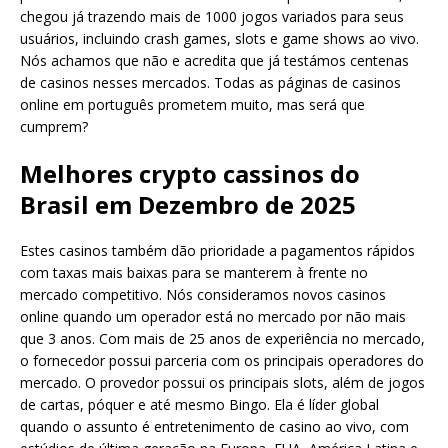
chegou já trazendo mais de 1000 jogos variados para seus
usuários, incluindo crash games, slots e game shows ao vivo.
Nós achamos que não e acredita que já testámos centenas
de casinos nesses mercados. Todas as páginas de casinos
online em português prometem muito, mas será que
cumprem?
Melhores crypto cassinos do
Brasil em Dezembro de 2025
Estes casinos também dão prioridade a pagamentos rápidos
com taxas mais baixas para se manterem à frente no
mercado competitivo. Nós consideramos novos casinos
online quando um operador está no mercado por não mais
que 3 anos. Com mais de 25 anos de experiência no mercado,
o fornecedor possui parceria com os principais operadores do
mercado. O provedor possui os principais slots, além de jogos
de cartas, póquer e até mesmo Bingo. Ela é líder global
quando o assunto é entretenimento de casino ao vivo, com